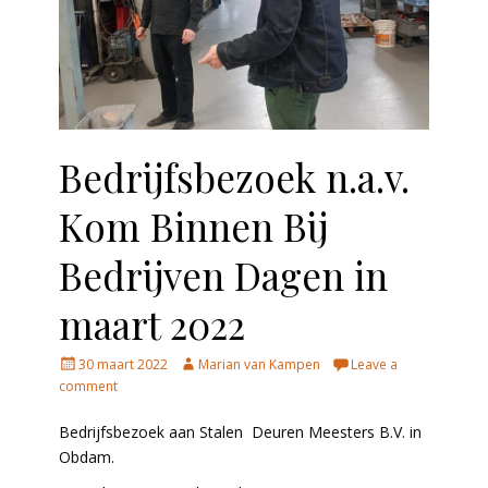
Bedrijfsbezoek n.a.v.
Kom Binnen Bij
Bedrijven Dagen in
maart 2022
Posted
Author
30 maart 2022
Marian van Kampen
Leave a
on
comment
Bedrijfsbezoek aan Stalen Deuren Meesters B.V. in
Obdam.