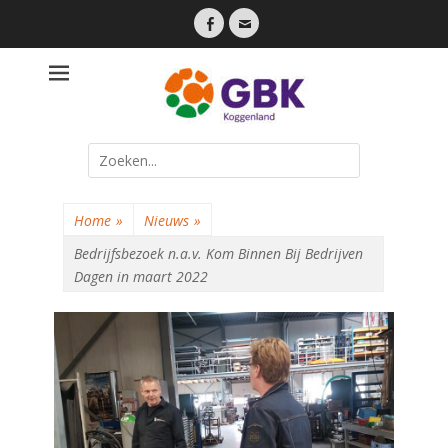
Facebook
Email
Een lokale partij die dicht bij haar inwoners staat
Gemeente
Belangen
Koggenland
Search
for:
Home
»
Nieuws
»
Bedrijfsbezoek n.a.v. Kom Binnen Bij Bedrijven
Dagen in maart 2022