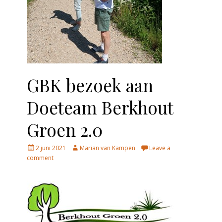
GBK bezoek aan
Doeteam Berkhout
Groen 2.0
Posted
Author
2 juni 2021
Marian van Kampen
Leave a
on
comment