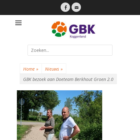
Facebook
Email
Een lokale partij die dicht bij haar inwoners staat
Gemeente
Belangen
Koggenland
Search
for:
Home
»
Nieuws
»
GBK bezoek aan Doeteam Berkhout Groen 2.0