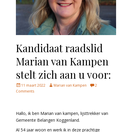
Kandidaat raadslid
Marian van Kampen
stelt zich aan u voor:
Posted
Author
11 maart 2022
Marian van Kampen
2
on
Comments
Hallo, ik ben Marian van kampen, lijsttrekker van
Gemeente Belangen Koggenland.
Al 54 jaar woon en werk ik in deze prachtige