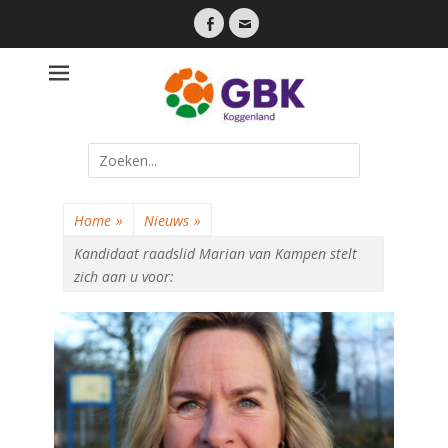
Facebook
Email
Een lokale partij die dicht bij haar inwoners staat
Gemeente
Belangen
Koggenland
Search
for:
Home
»
Nieuws
»
Kandidaat raadslid Marian van Kampen stelt
zich aan u voor: