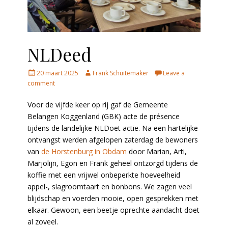
NLDeed
Posted
Author
20 maart 2025
Frank Schuitemaker
Leave a
on
comment
Voor de vijfde keer op rij gaf de Gemeente
Belangen Koggenland (GBK) acte de présence
tijdens de landelijke NLDoet actie. Na een hartelijke
ontvangst werden afgelopen zaterdag de bewoners
van
de Horstenburg in Obdam
door Marian, Arti,
Marjolijn, Egon en Frank geheel ontzorgd tijdens de
koffie met een vrijwel onbeperkte hoeveelheid
appel-, slagroomtaart en bonbons. We zagen veel
blijdschap en voerden mooie, open gesprekken met
elkaar. Gewoon, een beetje oprechte aandacht doet
al zoveel.