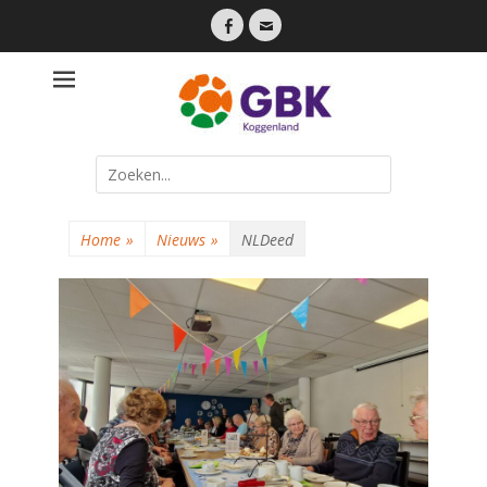
Facebook
Email
Een lokale partij die dicht bij haar inwoners staat
Gemeente
Belangen
Koggenland
Search
for:
Home
»
Nieuws
»
NLDeed