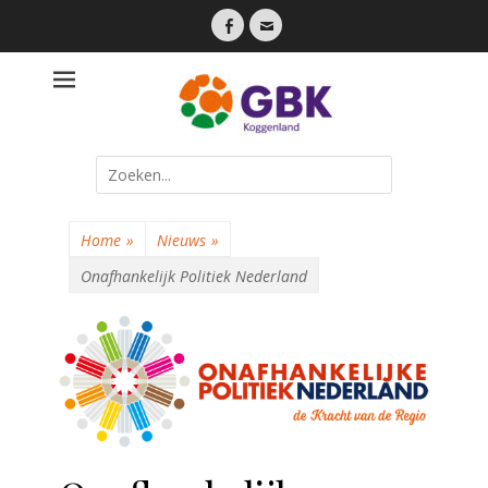
Facebook
Email
Een lokale partij die dicht bij haar inwoners staat
Gemeente
Belangen
Koggenland
Search
for:
Home
»
Nieuws
»
Onafhankelijk Politiek Nederland